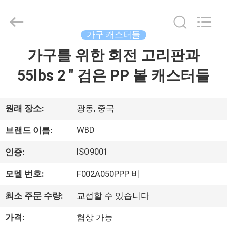
©
2021
-
2026
Guangzhou
가구 캐스터들
Ylcaster
Metal
Co.,
가구를 위한 회전 고리판과
집
Ltd..
All
Rights
55lbs 2 " 검은 PP 볼 캐스터들
Reserved.
제
품
원래 장소:
광동, 중국
WBD
브랜드 이름:
동
ISO9001
인증:
영
모델 번호:
F002A050PPP 비
상
최소 주문 수량:
교섭할 수 있습니다
가격:
협상 가능
우