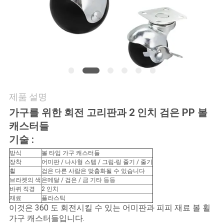
품
질
관
리
연
제품 설명
가구를 위한 회전 고리판과 2 인치 검은 PP 볼
락
캐스터들
주
기술 :
세
방식
볼 타입 가구 캐스터들
장착
어미판 / 나사형 스템 / 그립-링 줄기 / 줄기
요
휠
검은 다른 사람은 맞춤화될 수 있습니다
브라켓의 색
은메달 / 검은 / 금 기타 등등
바퀴 직경
2 인치
재료
플라스틱
인
이것은 360 도 회전시킬 수 있는 어미판과 피피 재료 볼 휠
가구 캐스터들입니다.