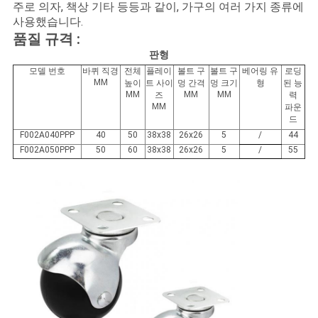
용
주로 의자, 책상 기타 등등과 같이, 가구의 여러 가지 종류에
사용했습니다.
문
품질 규격 :
판형
을
모델 번호
바퀴 직경
전체
플레이
볼트 구
볼트 구
베어링 유
로딩
MM
높이
트 사이
멍 간격
멍 크기
형
된 능
요
MM
MM
MM
즈
력
MM
파운
구
드
F002A040PPP
40
50
38x38
26x26
5
/
44
하
F002A050PPP
50
60
38x38
26x26
5
/
55
세
요
사
이
트