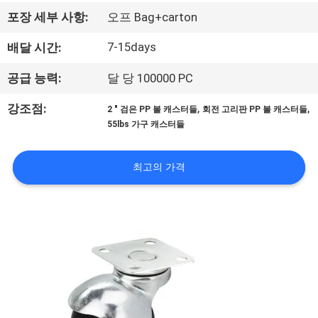
리
포장 세부 사항:
오프 Bag+carton
에
7-15days
배달 시간:
대
공급 능력:
달 당 100000 PC
하
,
,
강조점:
2 " 검은 PP 볼 캐스터들
회전 고리판 PP 볼 캐스터들
55lbs 가구 캐스터들
여
최고의 가격
공
장
여
행