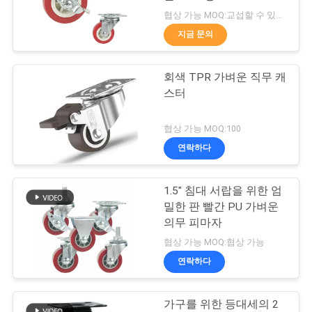
품
협상 가능 MOQ:교섭할 수 있습니다
질
지금 문의
62
관
손수레는 과중한 업
회색 TPR 가벼운 직무 캐
리
스터
무를 움직입니다
연
협상 가능 MOQ:100
연락하다
락
주
1.5" 침대 서랍을 위한 엄
133
밀한 판 빨간 PU 가벼운
세
의무 피마자
가구 캐스터들
요
협상 가능 MOQ:협상 가능
연락하다
인
가구를 위한 등대세의 2