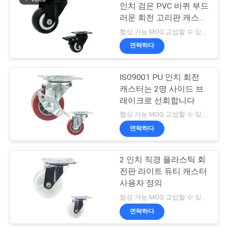
용
인치 검은 PVC 바퀴 부드
러운 회전 고리판 캐스터
문
79
들
협상 가능 MOQ:교섭할 수 있습니다
을
연락하다
의학 캐스터들
요
ISO9001 PU 인치 회전
구
캐스터는 2명 사이드 브
래이크로 선회합니다
하
협상 가능 MOQ:교섭할 수 있습니다
세
연락하다
115
요
2 인치 직경 플라스틱 회
충돌 캐스터들
전판 라이트 듀티 캐스터
사
사용자 정의
협상 가능 MOQ:교섭할 수 있습니다
이
연락하다
트