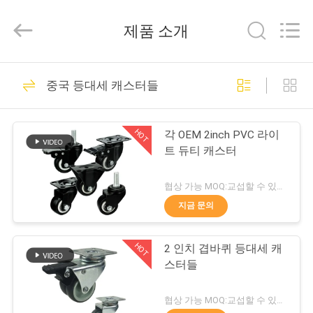
©
2021
-
제품 소개
2026
Guangzhou
Ylcaster
Metal
Co.,
집
175
Ltd..
중국 등대세 캐스터들
All
Rights
Reserved.
등대세 캐스터들
제
HOT
각 OEM 2inch PVC 라이
품
트 듀티 캐스터
협상 가능 MOQ:교섭할 수 있습니다
동
지금 문의
150
영
HOT
2 인치 겹바퀴 등대세 캐
상
중간 의무 피마자
스터들
우
협상 가능 MOQ:교섭할 수 있습니다