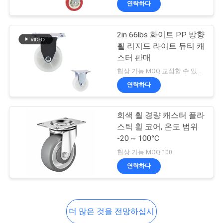
연락하다
41
최고 피마자
2in 66lbs 화이트 PP 방향
휠 리지드 라이트 듀티 캐
스터 판매
협상 가능 MOQ:교섭할 수 있습니다
연락하다
104
회색 휠 경량 캐스터 플라
스틱 휠 코어, 온도 범위
스테인레스 강 캐스
-20 ~ 100°C
터들
협상 가능 MOQ:100
연락하다
더 많은 것을 전망하십시
47