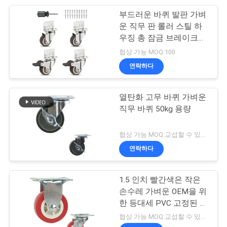
맵
부드러운 바퀴 발판 가벼
69
운 직무 판 롤러 스틸 하
폴리우레탄 캐스터
우징 총 잠금 브레이크
PRIVACY
-20 ~ 100 ° C
협상 가능 MOQ:100
들
POLICY
연락하다
열탄화 고무 바퀴 가벼운
직무 바퀴 50kg 용량
77
협상 가능 MOQ:교섭할 수 있습니다
연락하다
나일론 캐스터들
1.5 인치 빨간색은 작은
손수레 가벼운 OEM을 위
한 등대세 PVC 고정된 캐
스터휠을 움직입니다
협상 가능 MOQ:교섭할 수 있습니다