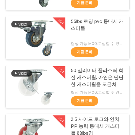
지금 문의
리
에
HOT
55lbs 로딩 pvc 등대세 캐
229
스터들
대
아주 튼튼하 캐스터
하
협상 가능 MOQ:교섭할 수 있습니다
들
지금 문의
여
HOT
50 밀리미터 플라스틱 회
공
전 캐스터휠, 아연은 단단
한 캐스터휠을 도금처리
장
53
했습니다
협상 가능 MOQ:교섭할 수 있습니다
여
지금 문의
산업적 캐스터들
행
HOT
2.5 사이드 로크와 인치
PP 능력 등대세 캐스터
들 88lbs명