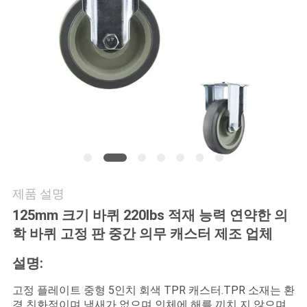
품
질
관
리
연
락
주
제품 설명
세
125mm 크기 바퀴 220lbs 적재 능력 연약한 의
학 바퀴 고정 판 중간 의무 캐스터 제조 업체
요
설명:
인
고정 플레이트 중형 5인치 회색 TPR 캐스터.TPR 소재는 환
경 친화적이며 냄새가 없으며 인체에 해를 끼치 지 않으며