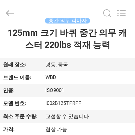
©
2021
-
2026
Guangzhou
중간 의무 피마자
Ylcaster
Metal
Co.,
125mm 크기 바퀴 중간 의무 캐
집
Ltd..
All
Rights
스터 220lbs 적재 능력
Reserved.
제
품
원래 장소:
광동, 중국
WBD
브랜드 이름:
동
ISO9001
인증:
영
I002B125TPRPF
모델 번호:
상
최소 주문 수량:
교섭할 수 있습니다
가격:
협상 가능
우