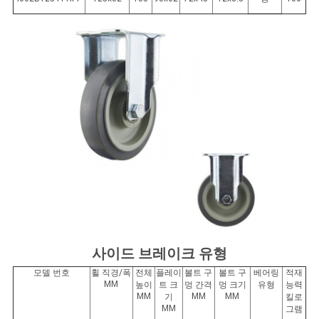
맵
PRIVACY
POLICY
사이드 브레이크 유형
모델 번호
휠 직경/폭
전체
플레이
볼트 구
볼트 구
베어링
적재
MM
높이
트 크
멍 간격
멍 크기
유형
능력
MM
MM
MM
기
킬로
MM
그램