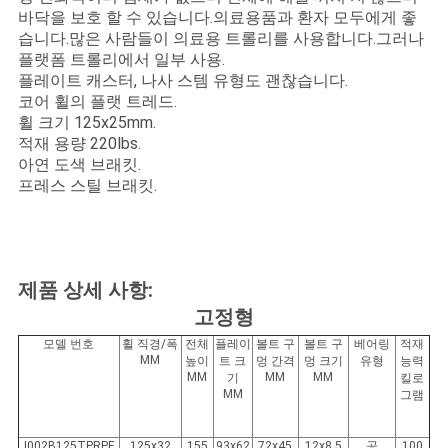
용
바닥을 보호 할 수 있습니다.의료용품과 환자 모두에게 좋
습니다.많은 사람들이 의료용 트롤리를 사용합니다.그러나
문
플랫폼 트롤리에서 일부 사용.
플레이트 캐스터, 나사 스템 유형도 괜찮습니다.
을
코어 휠의 플랫 트레드.
휠 크기 125x25mm.
요
적재 용량 220lbs.
아연 도색 브래킷.
구
프레스 스틸 브래킷.
하
세
요
제품 상세 사항:
고정형
모델 번호
휠 직경/폭
전체
플레이
볼트 구
볼트 구
베어링
적재
사
MM
높이
트 크
멍 간격
멍 크기
유형
능력
MM
MM
MM
기
킬로
이
MM
그램
트
I002B125TPRPF
125x32
155
93x62
72x45
12x8.5
공
100