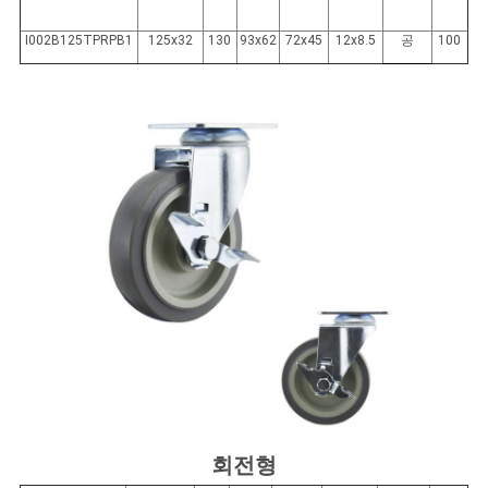
I002B125TPRPB1
125x32
130
93x62
72x45
12x8.5
공
100
회전형