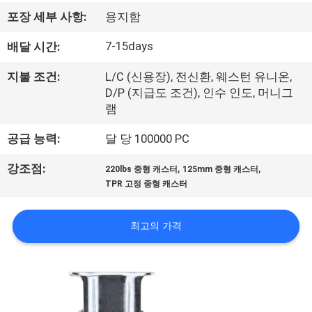
리
포장 세부 사항:
용지함
에
7-15days
배달 시간:
대
지불 조건:
L/C (신용장), 전신환, 웨스턴 유니온,
D/P (지급도 조건), 인수 인도, 머니그
하
램
여
공급 능력:
달 당 100000 PC
,
,
강조점:
220lbs 중형 캐스터
125mm 중형 캐스터
공
TPR 고정 중형 캐스터
장
최고의 가격
여
행