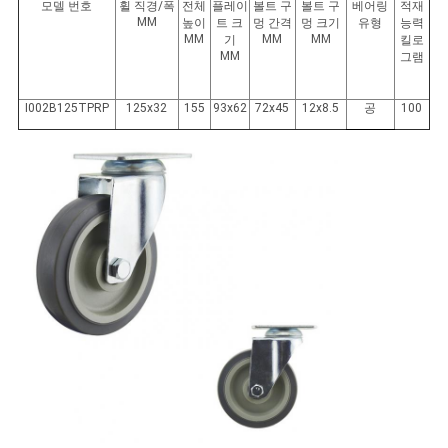
모델 번호
휠 직경/폭
전체
플레이
볼트 구
볼트 구
베어링
적재
MM
높이
트 크
멍 간격
멍 크기
유형
능력
MM
MM
MM
기
킬로
MM
그램
I002B125TPRP
125x32
155
93x62
72x45
12x8.5
공
100