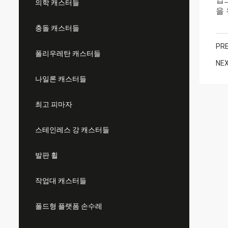
의학 캐스터들
을
충돌 캐스터들
PRE
폴리우레탄 캐스터들
NEX
나일론 캐스터들
최고 피마자
스테인레스 강 캐스터들
발판 휠
작업대 캐스터들
폴드형 플랫폼 손수레