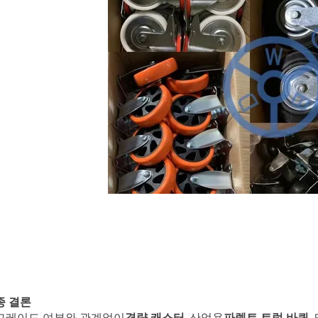
종 결론
그레이드 여부와 관계없이
경량 캐스터
, 산업용
파렛트 트럭 바퀴
,