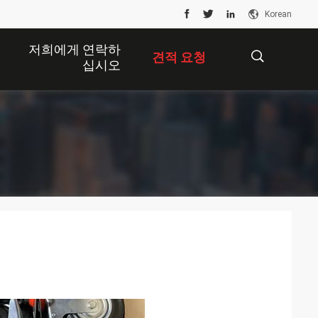
Korean
저희에게 연락하
견적 요청
십시오
描
述